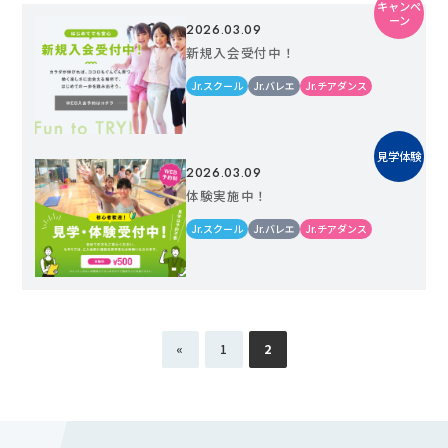
キャンペ
ーン
2026.03.09
新規入会受付中！
Jr.スクール
Jr.バレエ
Jr.チアダンス
見学体験
2026.03.09
体験実施中！
Jr.スクール
Jr.バレエ
Jr.チアダンス
«
1
2