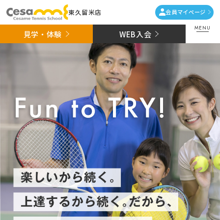
東久留米店
会員マイページ
MENU
見学・体験
WEB入会