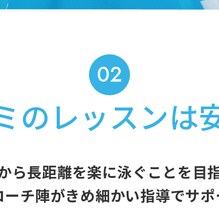
02
ミのレッスンは
から長距離を楽に泳ぐことを
目
コーチ陣が
きめ細かい指導でサポ