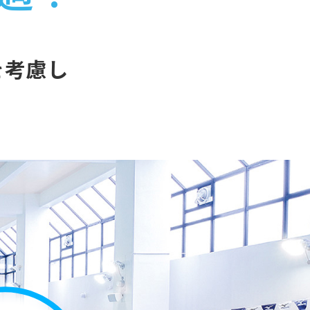
を考慮し
。