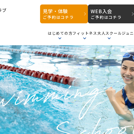
ラブ
見学・体験
WEB入会
ご予約はコチラ
ご予約はコチラ
はじめての方
フィットネス
大人スクール
ジュ